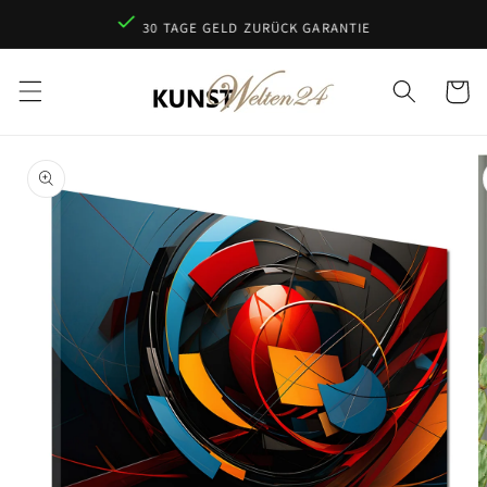
Direkt
zum
30 TAGE GELD ZURÜCK GARANTIE
Inhalt
Warenko
oduktinformationen
ringen