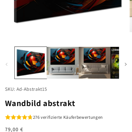
Medien
M
1
2
in
i
Modal
M
öffnen
ö
SKU: Ad-Abstrakt15
Wandbild abstrakt
276 verifizierte Käuferbewertungen
Normaler
79,00 €