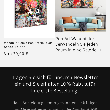
Pop Art Wandbilder –
Wandbild Comic Pop Art Maus Old
Verwandeln Sie jeden
School Edition
Raum in eine Galerie
Normaler
Von 79,00 €
Preis
Tragen Sie sich für unseren Newsletter
ein und Sie erhalten 10 % Rabatt für
Ihre erste Bestellung!
Nach Anmeldung dem zugesandten Link folgen
und Sie erhalten automatisch im Checkout 10%