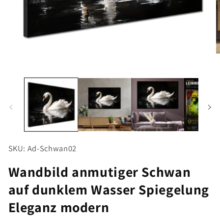
Medien
M
1
2
in
i
Modal
M
öffnen
ö
SKU: Ad-Schwan02
Wandbild anmutiger Schwan
auf dunklem Wasser Spiegelung
Eleganz modern