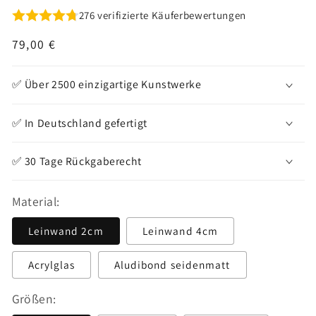
276 verifizierte Käuferbewertungen
Normaler
79,00 €
Preis
✅ Über 2500 einzigartige Kunstwerke
✅ In Deutschland gefertigt
✅ 30 Tage Rückgaberecht
Material:
Leinwand 2cm
Leinwand 4cm
Acrylglas
Aludibond seidenmatt
Größen: