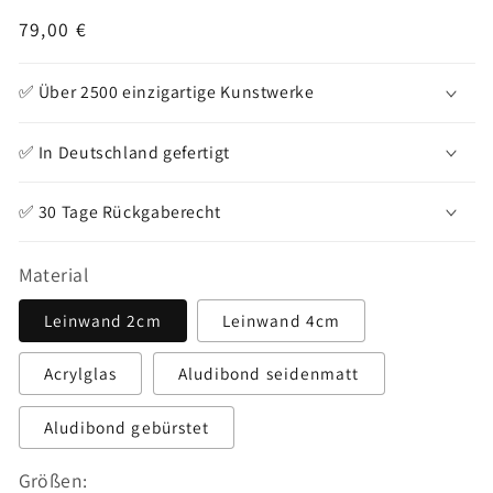
Normaler
79,00 €
Preis
✅ Über 2500 einzigartige Kunstwerke
✅ In Deutschland gefertigt
✅ 30 Tage Rückgaberecht
Material
Leinwand 2cm
Leinwand 4cm
Acrylglas
Aludibond seidenmatt
Aludibond gebürstet
Größen: