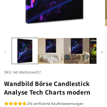
Medien
M
1
2
in
i
Modal
M
öffnen
ö
SKU: Ad-Wallstreet17
Wandbild Börse Candlestick
Analyse Tech Charts modern
276 verifizierte Käuferbewertungen