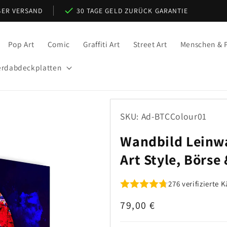
ER VERSAND
30 TAGE GELD ZURÜCK GARANTIE
Pop Art
Comic
Graffiti Art
Street Art
Menschen & P
rdabdeckplatten
SKU: Ad-BTCColour01
Wandbild Leinwa
Art Style, Börse
276 verifizierte
Normaler
79,00 €
Preis