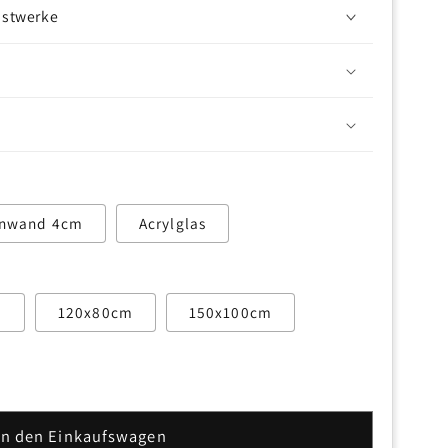
nstwerke
inwand 4cm
Acrylglas
m
120x80cm
150x100cm
In den Einkaufswagen