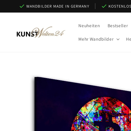
Direkt
WANDBILDER MADE IN GERMANY
KOSTENLOS
zum
Inhalt
Neuheiten
Bestseller
Mehr Wandbilder
He
Zu
Produktinformationen
springen