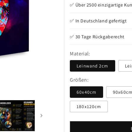
✅ Über 2500 einzigartige Ku
✅ In Deutschland gefertigt
✅ 30 Tage Rückgaberecht
Material:
Leinwand 2cm
Le
Größen:
60x40cm
90x60c
180x120cm