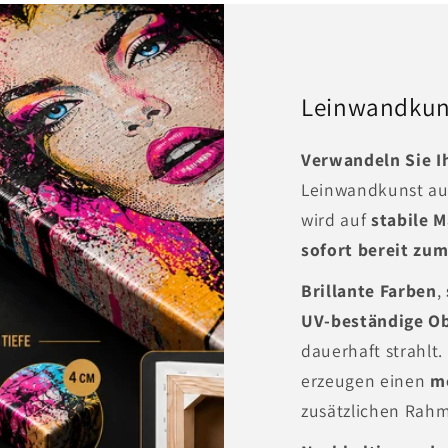
Leinwandkuns
Verwandeln Sie 
Leinwandkunst a
wird auf
stabile 
sofort bereit zu
Brillante Farben
,
UV-beständige Ob
dauerhaft strahlt
erzeugen einen
m
zusätzlichen Rah