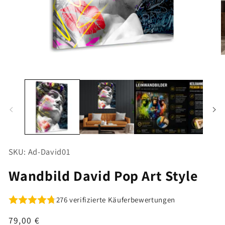
Medien
M
1
2
in
i
Modal
M
öffnen
ö
SKU: Ad-David01
Wandbild David Pop Art Style
276 verifizierte Käuferbewertungen
Normaler
79,00 €