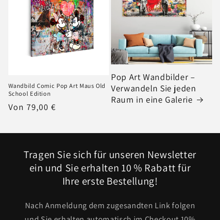
Pop Art Wandbilder –
Wandbild Comic Pop Art Maus Old
Verwandeln Sie jeden
School Edition
Raum in eine Galerie
Normaler
Von 79,00 €
Preis
Tragen Sie sich für unseren Newsletter
ein und Sie erhalten 10 % Rabatt für
Ihre erste Bestellung!
Nach Anmeldung dem zugesandten Link folgen
und Sie erhalten automatisch im Checkout 10%