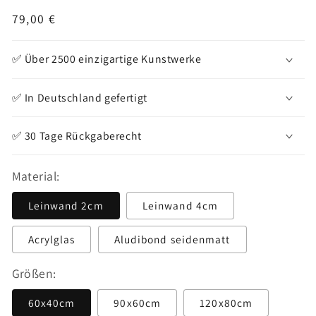
Normaler
79,00 €
Preis
✅ Über 2500 einzigartige Kunstwerke
✅ In Deutschland gefertigt
✅ 30 Tage Rückgaberecht
Material:
Leinwand 2cm
Leinwand 4cm
Acrylglas
Aludibond seidenmatt
Größen:
60x40cm
90x60cm
120x80cm