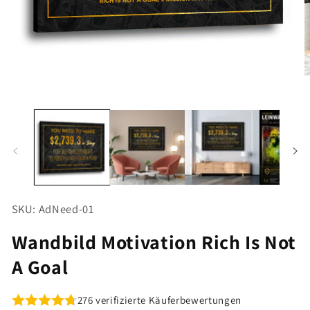
Medien
M
1
2
in
i
Modal
M
öffnen
ö
SKU: AdNeed-01
Wandbild Motivation Rich Is Not
A Goal
276 verifizierte Käuferbewertungen