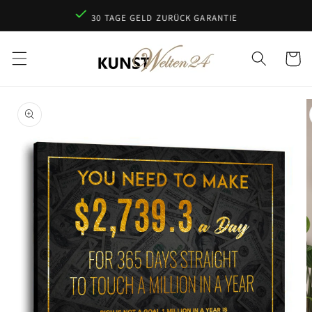
Direkt
zum
30 TAGE GELD ZURÜCK GARANTIE
Inhalt
Warenko
oduktinformationen
ringen