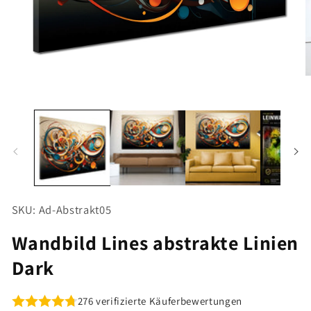
Medien
M
1
2
in
i
Modal
M
öffnen
ö
SKU: Ad-Abstrakt05
Wandbild Lines abstrakte Linien
Dark
276 verifizierte Käuferbewertungen