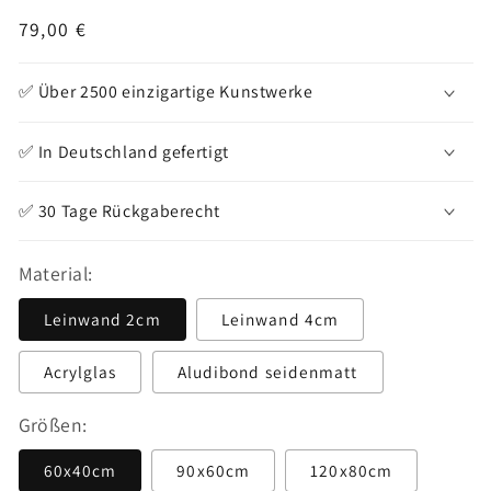
Normaler
79,00 €
Preis
✅ Über 2500 einzigartige Kunstwerke
✅ In Deutschland gefertigt
✅ 30 Tage Rückgaberecht
Material:
Leinwand 2cm
Leinwand 4cm
Acrylglas
Aludibond seidenmatt
Größen:
60x40cm
90x60cm
120x80cm